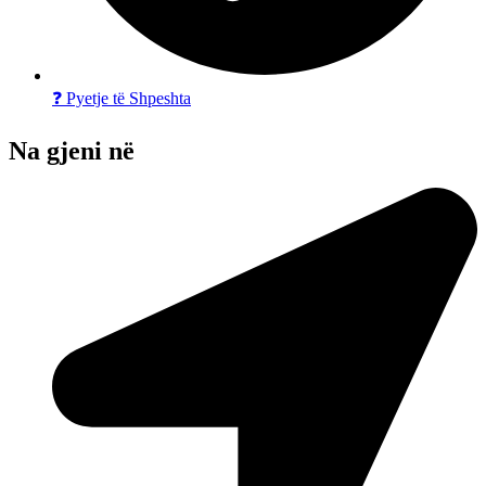
❓ Pyetje të Shpeshta
Na gjeni në