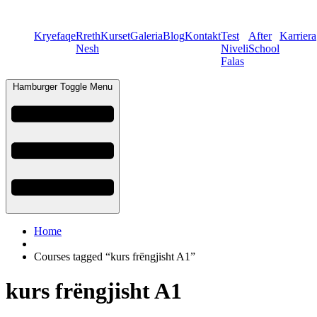
Kryefaqe
Rreth
Kurset
Galeria
Blog
Kontakt
Test
After
Karriera
Nesh
Niveli
School
Falas
Hamburger Toggle Menu
Home
Courses tagged “kurs frëngjisht A1”
kurs frëngjisht A1