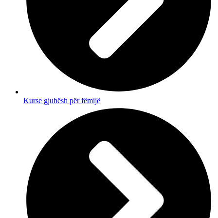
Kurse gjuhësh për fëmijë