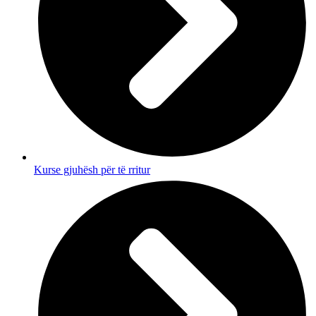
Kurse gjuhësh për të rritur