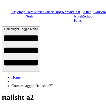
Kryefaqe
Rreth
Kurset
Galeria
Blog
Kontakt
Test
After
Karriera
Nesh
Niveli
School
Falas
Hamburger Toggle Menu
Home
Courses tagged “italisht a2”
italisht a2