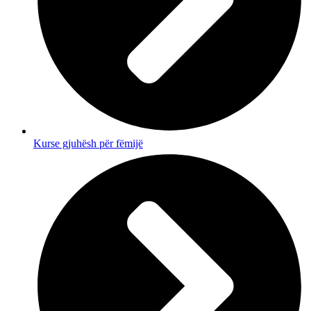
Kurse gjuhësh për fëmijë