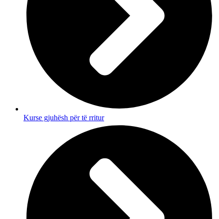
Kurse gjuhësh për të rritur