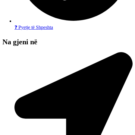
❓ Pyetje të Shpeshta
Na gjeni në