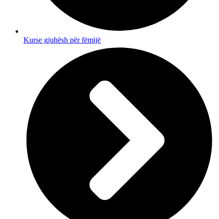
Kurse gjuhësh për fëmijë