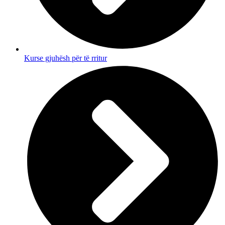
Kurse gjuhësh për të rritur