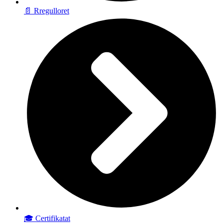
📄 Rregulloret
🎓 Certifikatat