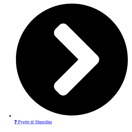
❓ Pyetje të Shpeshta