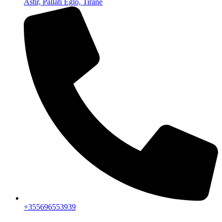
Astir, Pallati Eglo, Tiranë
+355696553939