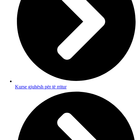
Kurse gjuhësh për të rritur