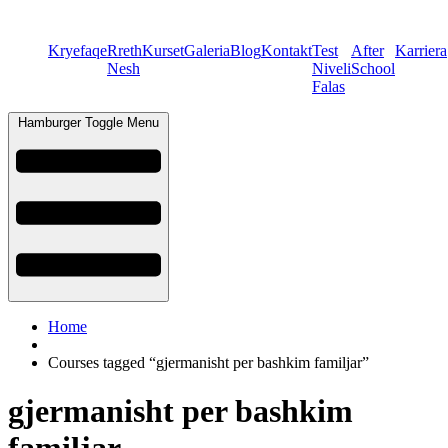
Kryefaqe
Rreth
Kurset
Galeria
Blog
Kontakt
Test
After
Karriera
Nesh
Niveli
School
Falas
Hamburger Toggle Menu
Home
Courses tagged “gjermanisht per bashkim familjar”
gjermanisht per bashkim