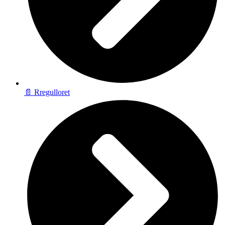
📄 Rregulloret