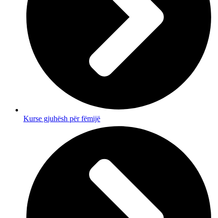
Kurse gjuhësh për fëmijë