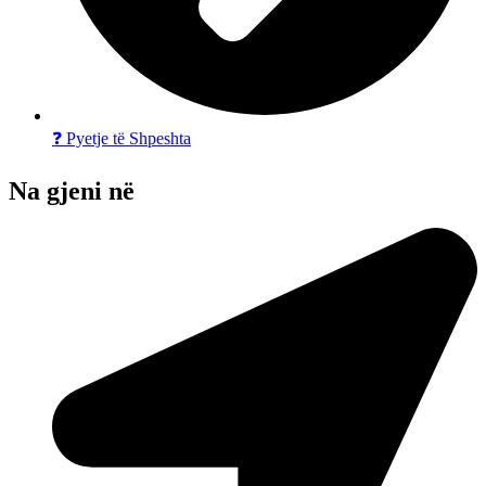
❓ Pyetje të Shpeshta
Na gjeni në