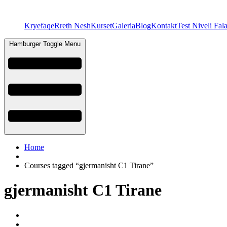
Kryefaqe
Rreth Nesh
Kurset
Galeria
Blog
Kontakt
Test Niveli Fal
Hamburger Toggle Menu
Home
Courses tagged “gjermanisht C1 Tirane”
gjermanisht C1 Tirane