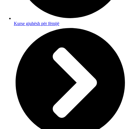
Kurse gjuhësh për fëmijë