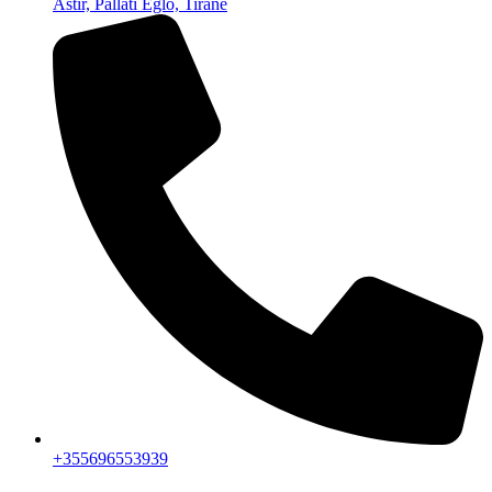
Astir, Pallati Eglo, Tiranë
+355696553939