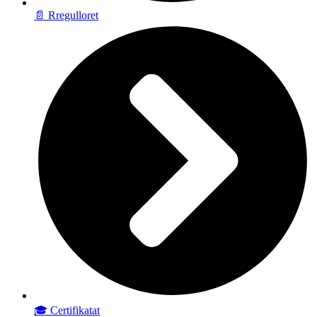
📄 Rregulloret
🎓 Certifikatat