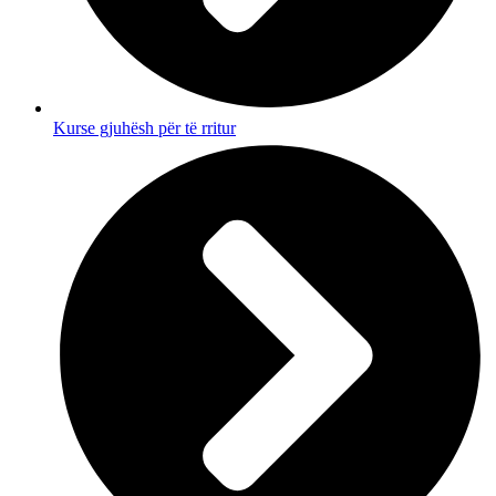
Kurse gjuhësh për të rritur