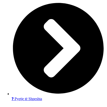
❓ Pyetje të Shpeshta