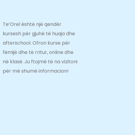
Te’Orel është një qendër
kursesh për gjuhë të huaja dhe
afterschool. Ofron kurse për
fëmijë dhe të rritur, online dhe
në klasë. Ju ftojmë të na vizitoni
për më shumë informacion!