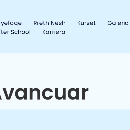
ryefaqe
Rreth Nesh
Kurset
Galeria
fter School
Karriera
 Avancuar