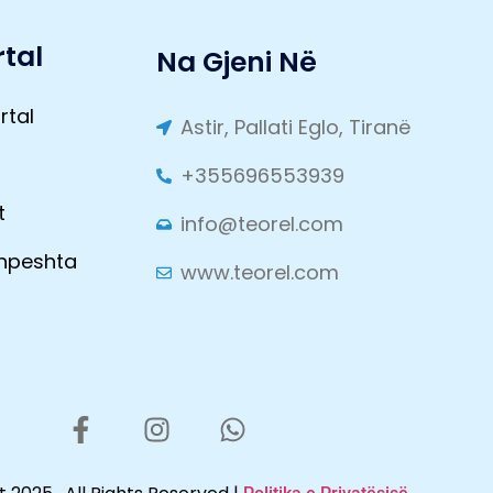
tal
Na Gjeni Në
rtal
Astir, Pallati Eglo, Tiranë
t
+355696553939
t
info@teorel.com
Shpeshta
www.teorel.com