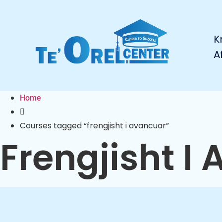
K
A
Home
Courses tagged “frengjisht i avancuar”
Frengjisht I