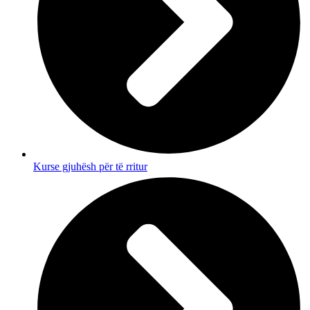
Kurse gjuhësh për të rritur