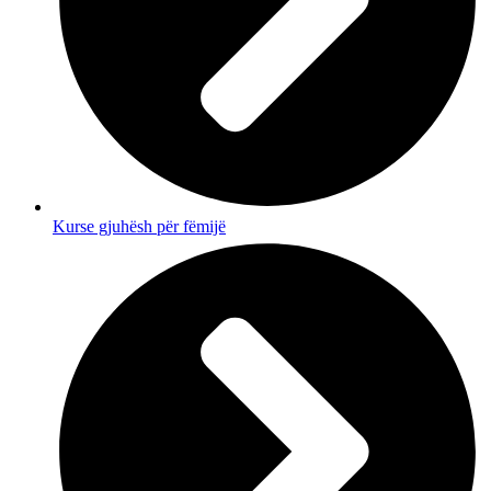
Kurse gjuhësh për fëmijë