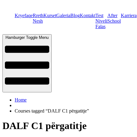
Kryefaqe
Rreth
Kurset
Galeria
Blog
Kontakt
Test
After
Karriera
Nesh
Niveli
School
Falas
Hamburger Toggle Menu
Home
Courses tagged “DALF C1 përgatitje”
DALF C1 përgatitje