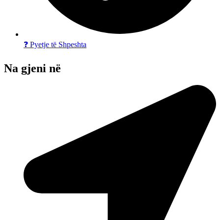
❓ Pyetje të Shpeshta
Na gjeni në