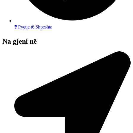
❓ Pyetje të Shpeshta
Na gjeni në