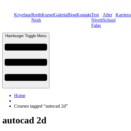
Kryefaqe
Rreth
Kurset
Galeria
Blog
Kontakt
Test
After
Karriera
Nesh
Niveli
School
Falas
Hamburger Toggle Menu
Home
Courses tagged “autocad 2d”
autocad 2d