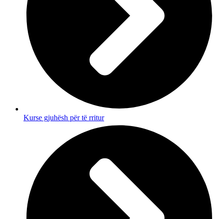
Kurse gjuhësh për të rritur