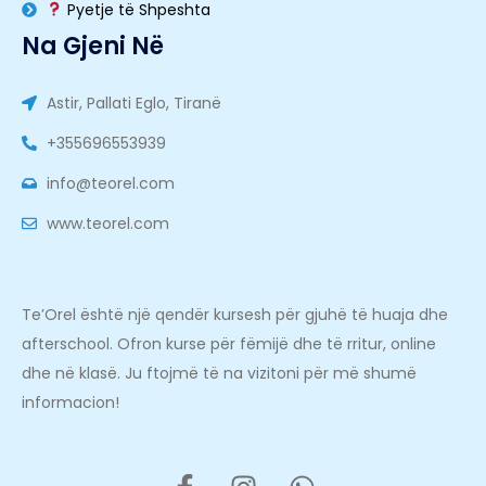
Pyetje të Shpeshta
Na Gjeni Në
Astir, Pallati Eglo, Tiranë
+355696553939
info@teorel.com
www.teorel.com
Te’Orel është një qendër kursesh për gjuhë të huaja dhe
afterschool. Ofron kurse për fëmijë dhe të rritur, online
dhe në klasë. Ju ftojmë të na vizitoni për më shumë
informacion!