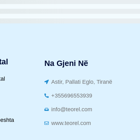
tal
Na Gjeni Në
tal
Astir, Pallati Eglo, Tiranë
+355696553939
info@teorel.com
peshta
www.teorel.com