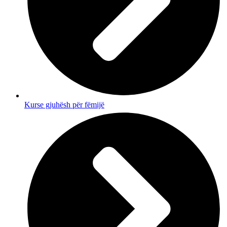
Kurse gjuhësh për fëmijë