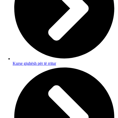
Kurse gjuhësh për të rritur