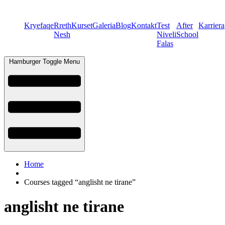
Kryefaqe
Rreth
Kurset
Galeria
Blog
Kontakt
Test
After
Karriera
Nesh
Niveli
School
Falas
Hamburger Toggle Menu
Home
Courses tagged “anglisht ne tirane”
anglisht ne tirane