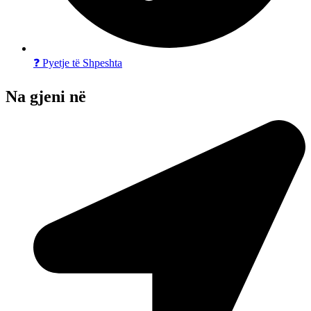
❓ Pyetje të Shpeshta
Na gjeni në