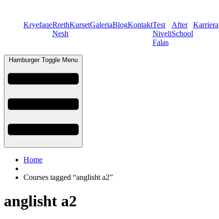
Kryefaqe
Rreth
Kurset
Galeria
Blog
Kontakt
Test
After
Karriera
Nesh
Niveli
School
Falas
Hamburger Toggle Menu
Home
Courses tagged “anglisht a2”
anglisht a2