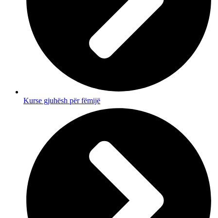
Kurse gjuhësh për fëmijë