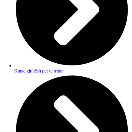
Kurse gjuhësh për të rritur