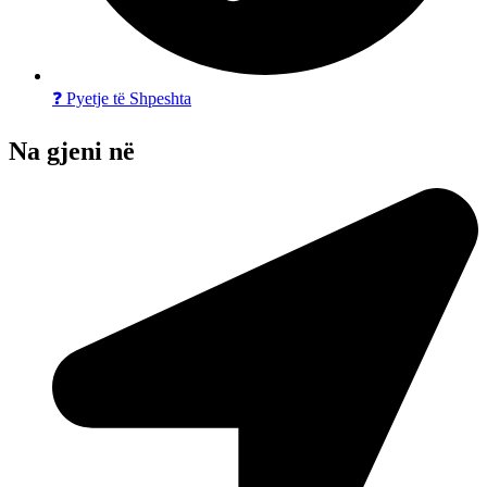
❓ Pyetje të Shpeshta
Na gjeni në