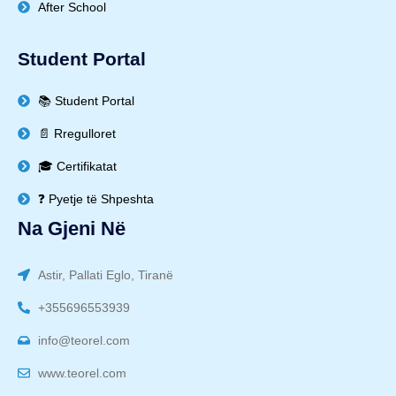
After School
Student Portal
📚 Student Portal
📄 Rregulloret
🎓 Certifikatat
❓ Pyetje të Shpeshta
Na Gjeni Në
Astir, Pallati Eglo, Tiranë
+355696553939
info@teorel.com
www.teorel.com