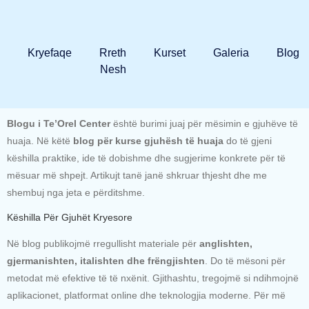
Kryefaqe
Rreth
Kurset
Galeria
Blog
Nesh
Blogu i Te’Orel Center
është burimi juaj për mësimin e gjuhëve të
huaja. Në këtë
blog për kurse gjuhësh të huaja
do të gjeni
këshilla praktike, ide të dobishme dhe sugjerime konkrete për të
mësuar më shpejt. Artikujt tanë janë shkruar thjesht dhe me
shembuj nga jeta e përditshme.
Këshilla Për Gjuhët Kryesore
Në blog publikojmë rregullisht materiale për
anglishten,
gjermanishten, italishten dhe frëngjishten
. Do të mësoni për
metodat më efektive të të nxënit. Gjithashtu, tregojmë si ndihmojnë
aplikacionet, platformat online dhe teknologjia moderne. Për më