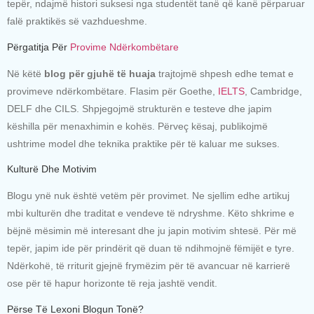
tepër, ndajmë histori suksesi nga studentët tanë që kanë përparuar
falë praktikës së vazhdueshme.
Përgatitja Për
Provime Ndërkombëtare
Në këtë
blog për gjuhë të huaja
trajtojmë shpesh edhe temat e
provimeve ndërkombëtare. Flasim për Goethe,
IELTS
, Cambridge,
DELF dhe CILS. Shpjegojmë strukturën e testeve dhe japim
këshilla për menaxhimin e kohës. Përveç kësaj, publikojmë
ushtrime model dhe teknika praktike për të kaluar me sukses.
Kulturë Dhe Motivim
Blogu ynë nuk është vetëm për provimet. Ne sjellim edhe artikuj
mbi kulturën dhe traditat e vendeve të ndryshme. Këto shkrime e
bëjnë mësimin më interesant dhe ju japin motivim shtesë. Për më
tepër, japim ide për prindërit që duan të ndihmojnë fëmijët e tyre.
Ndërkohë, të rriturit gjejnë frymëzim për të avancuar në karrierë
ose për të hapur horizonte të reja jashtë vendit.
Përse Të Lexoni Blogun Tonë?