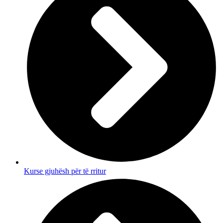
Kurse gjuhësh për të rritur