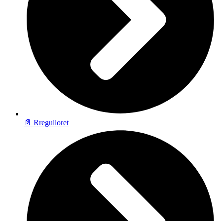
📄 Rregulloret