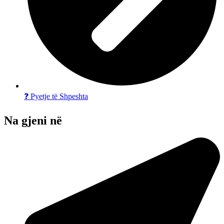
❓ Pyetje të Shpeshta
Na gjeni në