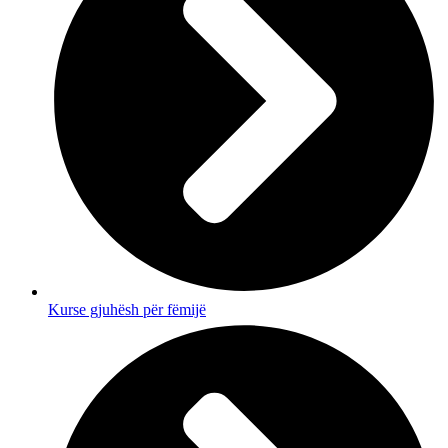
Kurse gjuhësh për fëmijë