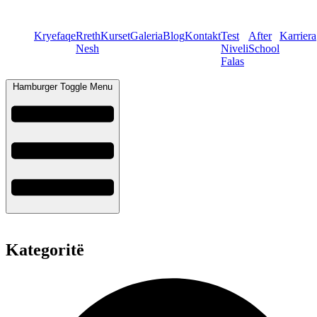
Kryefaqe
Rreth
Kurset
Galeria
Blog
Kontakt
Test
After
Karriera
Nesh
Niveli
School
Falas
Hamburger Toggle Menu
Kategoritë