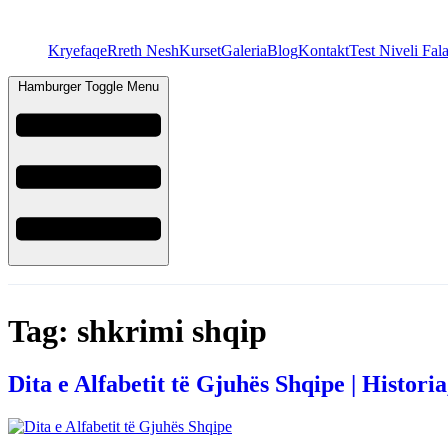
Kryefaqe
Rreth Nesh
Kurset
Galeria
Blog
Kontakt
Test Niveli Fal
Hamburger Toggle Menu
Tag:
shkrimi shqip
Dita e Alfabetit të Gjuhës Shqipe | Histori