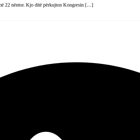
t më 22 nëntor. Kjo ditë përkujton Kongresin […]