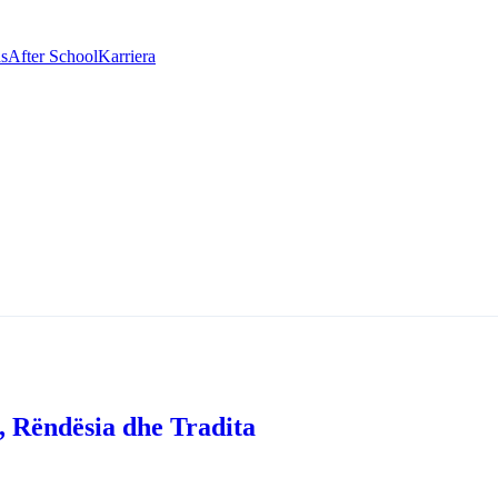
as
After School
Karriera
a, Rëndësia dhe Tradita